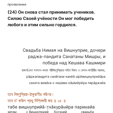
проявление
(24) Он снова стал принимать учеников.
Силою Своей учёности Он мог победить
любого и этим сильно гордился.
Свадьба Нимая на Вишнуприе, дочери
раджа-пандита Санатаны Мишры, и
победа над Кешава Кашмири
রাজপণ্ডিত সনাতন-কন্যা শ্রীবিষ্ণুপ্রিয়ার সহিত বিবাহ ও কেশব-কাশ্মীরীর পরাজয়,
ра̄джапан̣д̣ита сана̄тана-канйа̄ ш́рӣвиш̣н̣уприйа̄ра
сахита вива̄ха о кеш́ава-ка̄ш́мӣрӣра пара̄джайа
তবে বিষ্ণুপ্রিয়া-ঠাকুরাণীর পরিণয় ৷
তবে ত’ করিল প্রভু দিগ্বিজয়ী জয় ॥ ২৫ ॥
табе виш̣н̣уприйа̄-т̣ха̄кура̄н̣ӣра парин̣айа
затем
с Вишнуприей
богиней
свадьба