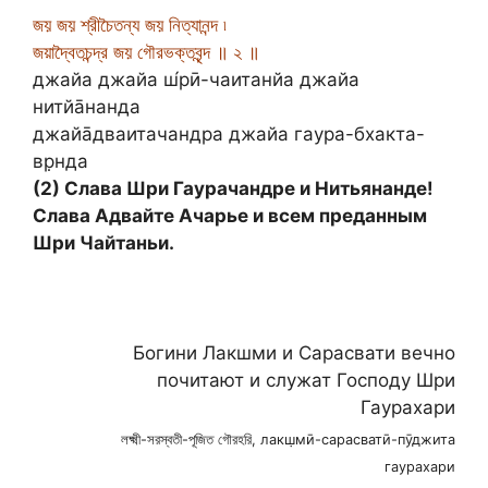
জয় জয় শ্রীচৈতন্য জয় নিত্যানন্দ ৷
জয়াদ্বৈতচন্দ্র জয় গৌরভক্তবৃন্দ ॥ ২ ॥
джайа джайа ш́рӣ-чаитанйа джайа
нитйа̄нанда
джайа̄дваитачандра джайа гаура-бхакта-
вр̣нда
(2) Слава Шри Гаурачандре и Нитьянанде!
Слава Адвайте Ачарье и всем преданным
Шри Чайтаньи.
Богини Лакшми и Сарасвати вечно
почитают и служат Господу Шри
Гаурахари
লক্ষ্মী-সরস্বতী-পূজিত গৌরহরি, лакш̣мӣ-сарасватӣ-пӯджита
гаурахари