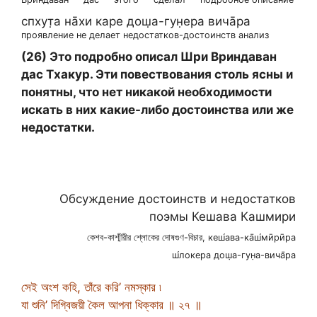
спхут̣а на̄хи каре дош̣а-гун̣ера вича̄ра
проявление не делает недостатков-достоинств анализ
(26) Это подробно описал Шри Вриндаван
дас Тхакур. Эти повествования столь ясны и
понятны, что нет никакой необходимости
искать в них какие-либо достоинства или же
недостатки.
Обсуждение достоинств и недостатков
поэмы Кешава Кашмири
কেশব-কাশ্মীরীর শ্লোকের দোষগুণ-বিচার, кеш́ава-ка̄ш́мӣрӣра
ш́локера дош̣а-гун̣а-вича̄ра
সেই অংশ কহি, তাঁরে করি’ নমস্কার ৷
যা শুনি’ দিগ্বিজয়ী কৈল আপনা ধিক্কার ॥ ২৭ ॥