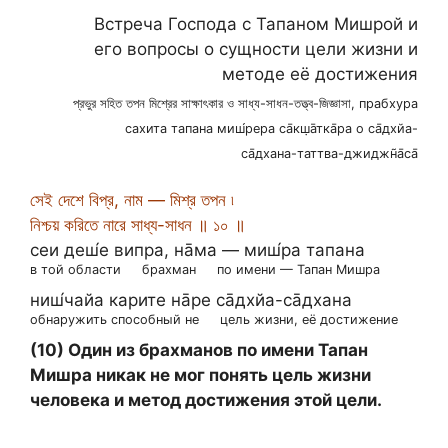
Встреча Господа с Тапаном Мишрой и
его вопросы о сущности цели жизни и
методе её достижения
প্রভুর সহিত তপন মিশ্রের সাক্ষাৎকার ও সাধ্য-সাধন-তত্ত্ব-জিজ্ঞাসা, прабхура
сахита тапана миш́рера са̄кш̣а̄тка̄ра о са̄дхйа-
са̄дхана-таттва-джиджн̃а̄са̄
সেই দেশে বিপ্র, নাম — মিশ্র তপন ৷
নিশ্চয় করিতে নারে সাধ্য-সাধন ॥ ১০ ॥
сеи деш́е випра, на̄ма — миш́ра тапана
в той области
брахман
по имени — Тапан Мишра
ниш́чайа карите на̄ре са̄дхйа-са̄дхана
обнаружить способный не
цель жизни, её достижение
(10) Один из брахманов по имени Тапан
Мишра никак не мог понять цель жизни
человека и метод достижения этой цели.