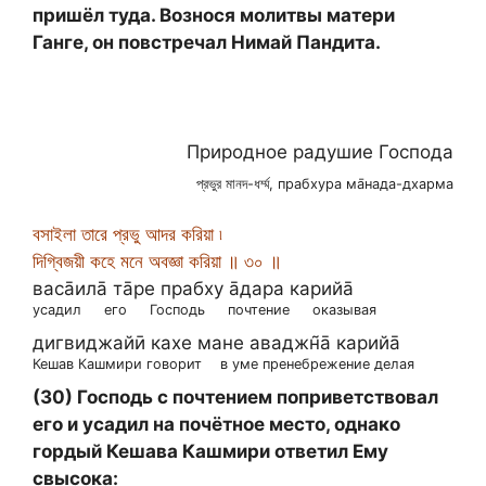
пришёл туда. Вознося молитвы матери
Ганге, он повстречал Нимай Пандита.
Природное радушие Господа
প্রভুর মানদ-ধর্ম্ম, прабхура ма̄нада-дхарма
বসাইলা তারে প্রভু আদর করিয়া ৷
দিগ্বিজয়ী কহে মনে অবজ্ঞা করিয়া ॥ ৩০ ॥
васа̄ила̄ та̄ре прабху а̄дара карийа̄
усадил
его
Господь
почтение
оказывая
дигвиджайӣ кахе мане аваджн̃а̄ карийа̄
Кешав Кашмири говорит
в уме пренебрежение делая
(30) Господь с почтением поприветствовал
его и усадил на почётное место, однако
гордый Кешава Кашмири ответил Ему
свысока: