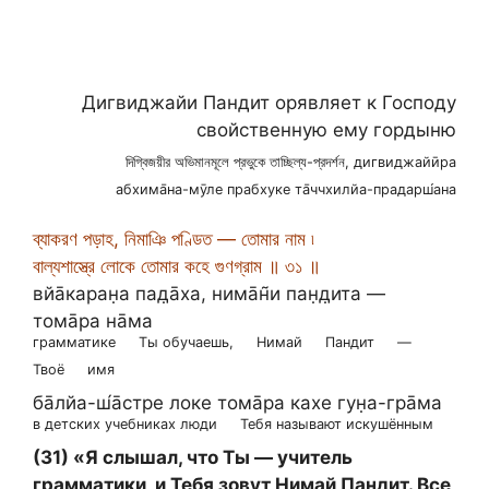
Дигвиджайи Пандит орявляет к Господу
свойственную ему гордыню
দিগ্বিজয়ীর অভিমানমূলে প্রভুকে তাচ্ছিল্য-প্রদর্শন, дигвиджайӣра
абхима̄на-мӯле прабхуке та̄ччхилйа-прадарш́ана
ব্যাকরণ পড়াহ, নিমাঞি পণ্ডিত — তোমার নাম ৷
বাল্যশাস্ত্রে লোকে তোমার কহে গুণগ্রাম ॥ ৩১ ॥
вйа̄каран̣а пад̣а̄ха, нима̄н̃и пан̣д̣ита —
тома̄ра на̄ма
грамматике
Ты обучаешь,
Нимай
Пандит
—
Твоё
имя
ба̄лйа-ш́а̄стре локе тома̄ра кахе гун̣а-гра̄ма
в детских учебниках люди
Тебя называют искушённым
(31) «Я слышал, что Ты — учитель
грамматики, и Тебя зовут Нимай Пандит. Все