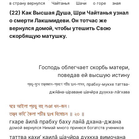
в страну вернулся
Чайтанья
Шачи
о горе
зная
(22) Как Высшая Душа, Шри Чайтанья узнал
о смерти Лакшмидеви. Он тотчас же
вернулся домой, чтобы утешить Свою
скорбящую матушку.
Господь облегчает скорбь матери,
поведав ей высшую истину
প্রভু-মুখে তত্ত্বজ্ঞান-শ্রবণে শচীর দুঃখ-লাঘব, прабху-мукхе таттва-
джн̃а̄на-ш́раван̣е ш́ачӣра дух̣кха-ла̄гхава
ঘরে আইলা প্রভু বহু লঞা ধন-জন ৷
তত্ত্ব কহি’ কৈলা শচীর দুঃখ বিমোচন ॥ ২৩ ॥
гхаре а̄ила̄ прабху баху лан̃а̄ дхана-джана
домой вернулся Нимай много принеся богатств учеников
таттва кахи’ каила̄ ш́ачӣра дух̣кха вимочана