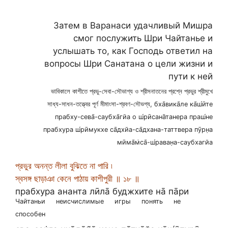
Затем в Варанаси удачливый Мишра
смог послужить Шри Чайтанье и
услышать то, как Господь ответил на
вопросы Шри Санатана о цели жизни и
пути к ней
ভাবিকালে কাশীতে প্রভু-সেবা-সৌভাগ্য ও শ্রীসনাতনের প্রশ্নে প্রভুর শ্রীমুখে
সাধ্য-সাধন-তত্ত্বের পূর্ণ মীমাংসা-শ্রবণ-সৌভগ্য, бха̄вика̄ле ка̄ш́ӣте
прабху-сева̄-саубха̄гйа о ш́рӣсана̄танера праш́не
прабхура ш́рӣмукхе са̄дхйа-са̄дхана-таттвера пӯрн̣а
мӣма̄м̇са̄-ш́раван̣а-саубхагйа
প্রভুর অনন্ত লীলা বুঝিতে না পারি ৷
স্বসঙ্গ ছাড়াঞা কেনে পাঠায় কাশীপুরী ॥ ১৮ ॥
прабхура ананта лӣла̄ буджхите на̄ па̄ри
Чайтаньи
неисчислимые
игры
понять
не
способен