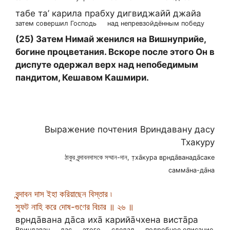
табе та’ карила прабху дигвиджайӣ джайа
затем совершил Господь
над непревзойдённым победу
(25) Затем Нимай женился на Вишнуприйе,
богине процветания. Вскоре после этого Он в
диспуте одержал верх над непобедимым
пандитом, Кешавом Кашмири.
Выражение почтения Вриндавану дасу
Тхакуру
ঠাকুর বৃন্দাবনদাসকে সম্মান-দান, т̣ха̄кура вр̣нда̄ванада̄саке
самма̄на-да̄на
বৃন্দাবন দাস ইহা করিয়াছেন বিস্তার ৷
স্ফুট নাহি করে দোষ-গুণের বিচার ॥ ২৬ ॥
вр̣нда̄вана да̄са иха̄ карийа̄чхена виста̄ра
Вриндаван
дас
этого
сделал
подробное описание