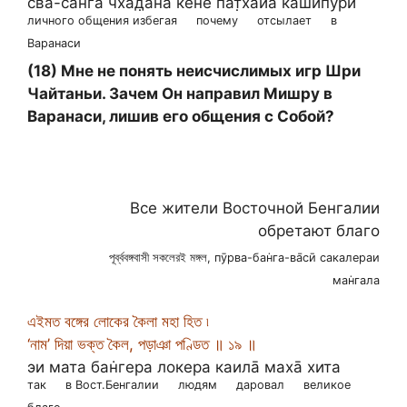
сва-сан̇га чха̄д̣а̄н̃а̄ кене па̄т̣ха̄йа ка̄ш́ӣпурӣ
личного общения избегая
почему
отсылает
в
Варанаси
(18) Мне не понять неисчислимых игр Шри
Чайтаньи. Зачем Он направил Мишру в
Варанаси, лишив его общения с Собой?
Все жители Восточной Бенгалии
обретают благо
পূর্ব্ববঙ্গবাসী সকলেরই মঙ্গল, пӯрва-бан̇га-ва̄сӣ сакалераи
ман̇гала
এইমত বঙ্গের লোকের কৈলা মহা হিত ৷
‘নাম’ দিয়া ভক্ত কৈল, পড়াঞা পণ্ডিত ॥ ১৯ ॥
эи мата бан̇гера локера каила̄ маха̄ хита
так
в Вост.Бенгалии
людям
даровал
великое