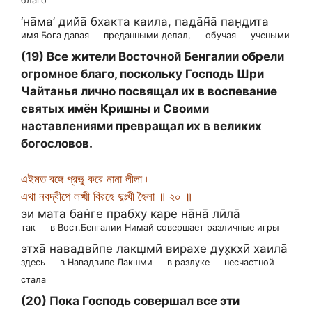
благо
‘на̄ма’ дийа̄ бхакта каила, пад̣а̄н̃а̄ пан̣д̣ита
имя Бога давая
преданными делал,
обучая
учеными
(19) Все жители Восточной Бенгалии обрели
огромное благо, поскольку Господь Шри
Чайтанья лично посвящал их в воспевание
святых имён Кришны и Своими
наставлениями превращал их в великих
богословов.
এইমত বঙ্গে প্রভু করে নানা লীলা ৷
এথা নবদ্বীপে লক্ষ্মী বিরহে দুঃখী হৈলা ॥ ২০ ॥
эи мата бан̇ге прабху каре на̄на̄ лӣла̄
так
в Вост.Бенгалии Нимай совершает различные игры
этха̄ навадвӣпе лакш̣мӣ вирахе дух̣кхӣ хаила̄
здесь
в Навадвипе Лакшми
в разлуке
несчастной
стала
(20) Пока Господь совершал все эти