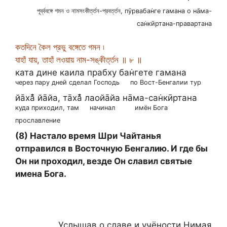
পূর্ব্ববঙ্গে গমন ও নামসংকীর্ত্তন-প্রবর্ত্তন, пӯрвабан̇ге гамана о на̄ма-
сан̇кӣртана-правартана
কতদিনে কৈল প্রভু বঙ্গেতে গমন ৷
যাহাঁ যায়, তাহাঁ লওয়ায় নাম-সঙ্কীর্ত্তন ॥ ৮ ॥
ката дине каила прабху бан̇гете гамана
через пару дней сделал Господь
по Вост-Бенгалии тур
йа̄ха̄̐ йа̄йа, та̄ха̄̐ лаойа̄йа на̄ма-сан̇кӣртана
куда приходил, там
начинал
имён Бога
прославление
(8) Настало время Шри Чайтанья
отправился в Восточную Бенгалию. И где бы
Он ни проходил, везде Он славил святые
имена Бога.
Услышав о славе и учёности Нимая