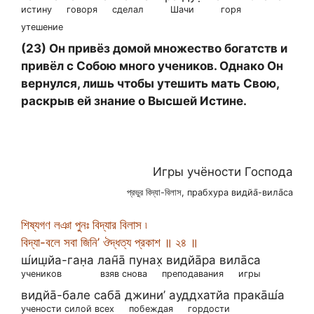
истину
говоря
сделал
Шачи
горя
утешение
(23) Он привёз домой множество богатств и
привёл с Собою много учеников. Однако Он
вернулся, лишь чтобы утешить мать Свою,
раскрыв ей знание о Высшей Истине.
Игры учёности Господа
প্রভুর বিদ্যা-বিলাস, прабхура видйа̄-вила̄са
শিষ্যগণ লঞা পুনঃ বিদ্যার বিলাস ৷
বিদ্যা-বলে সবা জিনি’ ঔদ্ধত্য প্রকাশ ॥ ২৪ ॥
ш́иш̣йа-ган̣а лан̃а̄ пунах̣ видйа̄ра вила̄са
учеников
взяв снова
преподавания
игры
видйа̄-бале саба̄ джини’ ауддхатйа прака̄ш́а
учености силой всех
побеждая
гордости