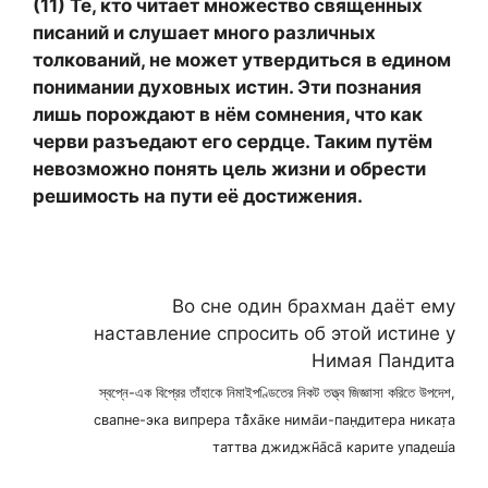
(11) Те, кто читает множество священных
писаний и слушает много различных
толкований, не может утвердиться в едином
понимании духовных истин. Эти познания
лишь порождают в нём сомнения, что как
черви разъедают его сердце. Таким путём
невозможно понять цель жизни и обрести
решимость на пути её достижения.
Во сне один брахман даёт ему
наставление спросить об этой истине у
Нимая Пандита
স্বপ্নে-এক বিপ্রের তাঁহাকে নিমাইপণ্ডিতের নিকট তত্ত্ব জিজ্ঞাসা করিতে উপদেশ,
свапне-эка випрера та̄̐ха̄ке нима̄и-пан̣д̣итера никат̣а
таттва джиджн̃а̄са̄ карите упадеш́а