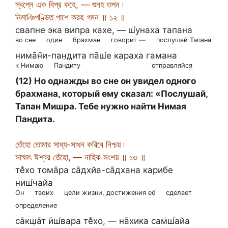
স্বপ্নে এক বিপ্র কহে, — শুনহ তপন ৷
নিমাঞিপণ্ডিত পাশে করহ গমন ॥ ১২ ॥
свапне эка випра кахе, — ш́унаха тапана
во сне
один
брахман
говорит —
послушай Тапана
нима̄н̃и-пан̣д̣ита па̄ш́е караха гамана
к Нимаю
Пандиту
отправляйся
(12) Но однажды во сне он увидел одного
брахмана, который ему сказал: «Послушай,
Тапан Мишра. Тебе нужно найти Нимая
Пандита.
তেঁহো তোমার সাধ্য-সাধন করিবে নিশ্চয় ৷
সাক্ষাৎ ঈশ্বর তেঁহো, — নাহিক সংশয় ॥ ১৩ ॥
те̐хо тома̄ра са̄дхйа-са̄дхана карибе
ниш́чайа
Он
твоих
цели жизни, достижения её
сделает
определение
са̄кш̣а̄т ӣш́вара те̐хо, — на̄хика сам̇ш́айа