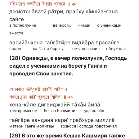
বসিয়াছেন গঙ্গাতীরে বিদ্যার প্রসঙ্গে ॥ ২৮ ॥
джйотсна̄ватӣ ра̄три, прабху ш́иш̣йа-ган̣а
сан̇ге
в полнолуние
вечером,
Нимай
с учениками
вместе
васийа̄чхена ган̇га̄тӣре видйа̄ра прасан̇ге
сидел
на Ганги берегу
темы познания
обсуждая
(28) Однажды, в вечер полнолуния, Господь
сидел с учениками на берегу Ганги и
проводил Свои занятия.
হেনকালে দিগ্বিজয়ী তাহাঁই আইলা ৷
গঙ্গারে বন্দন করি’ প্রভুরে মিলিলা ॥ ২৯ ॥
хена-ка̄ле дигвиджайӣ та̄ха̄̐и а̄ила̄
тем временем
Кешав Кашмири
туда пошёл
ган̇га̄ре вандана кари’ прабхуре милила̄
матери Ганге молитвы
вознося Господа повстречал
(29) В это же время Кешав Кашмири также