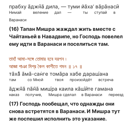
прабху а̄джн̃а̄ дила, — туми йа̄ха’ ва̄ра̄н̣асӣ
Нимай
веление
дал
—
ты
ступай
в
Варанаси
(16) Тапан Мишра жаждал жить вместе с
Чайтаньей в Навадвипе, но Господь повелел
ему идти в Варанаси и поселиться там.
তাহাঁ আমা-সঙ্গে তোমার হবে দরশন ৷
আজ্ঞা পাঞা মিশ্র কৈল কাশীতে গমন ॥ ১৭ ॥
та̄ха̄̐ а̄ма̄-сан̇ге тома̄ра хабе дараш́ана
там
со Мной
твоя
произойдёт
встреча
а̄джн̃а̄ па̄н̃а̄ миш́ра каила ка̄ш́ӣте гамана
наказ
получив,
Мишра сделал
в Варанаси
переезд
(17) Господь пообещал, что однажды они
снова встретятся в Варанаси. И Мишра тут
же поспешил исполнить это указание.