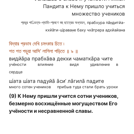
Пандита к Нему пришло учиться
множество учеников
প্রভুর পাণ্ডিত্য-খ্যাতি-শ্রবণে বহু ছাত্রের অধ্যয়ন, прабхура па̄н̣д̣итйа-
кхйа̄ти-ш́раван̣е баху чха̄трера адхйайана
বিদ্যার প্রভাব দেখি চমৎকার চিতে ৷
শত শত পড়ুয়া আসি’ লাগিলা পড়িতে ॥ ৯ ॥
видйа̄ра прабха̄ва декхи чаматка̄ра чите
учёности
влияние
видя
удивление
в
сердце
ш́ата ш́ата пад̣уйа̄ а̄си’ ла̄гила̄ пад̣ите
много сотен учеников
прибыв туда стали брать уроки
(9) К Нему пришли учится сотни учеников,
безмерно восхищённые могуществом Его
учёности и несравненной славы.