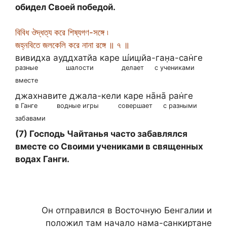
обидел Своей победой.
বিবিধ ঔদ্ধত্য করে শিষ্যগণ-সঙ্গে ৷
জহ্নবিতে জলকেলি করে নানা রঙ্গে ॥ ৭ ॥
вивидха ауддхатйа каре ш́иш̣йа-ган̣а-сан̇ге
разные
шалости
делает
с учениками
вместе
джахнавите джала-кели каре на̄на̄ ран̇ге
в Ганге
водные игры
совершает
с разными
забавами
(7) Господь Чайтанья часто забавлялся
вместе со Своими учениками в священных
водах Ганги.
Он отправился в Восточную Бенгалии и
положил там начало нама-санкиртане