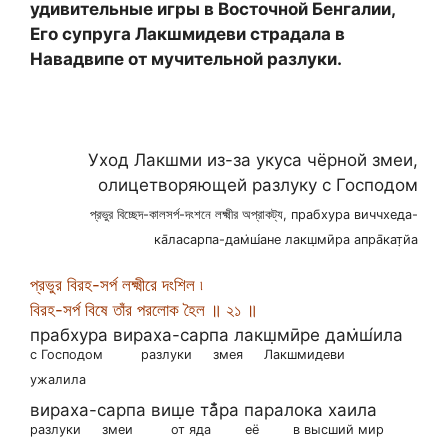
удивительные игры в Восточной Бенгалии,
Его супруга Лакшмидеви страдала в
Навадвипе от мучительной разлуки.
Уход Лакшми из-за укуса чёрной змеи,
олицетворяющей разлуку с Господом
প্রভুর বিচ্ছেদ-কালসর্প-দংশনে লক্ষ্মীর অপ্রাকট্য, прабхура виччхеда-
ка̄ласарпа-дам̇ш́ане лакш̣мӣра апра̄кат̣йа
প্রভুর বিরহ-সর্প লক্ষ্মীরে দংশিল ৷
বিরহ-সর্প বিষে তাঁর পরলোক হৈল ॥ ২১ ॥
прабхура вираха-сарпа лакш̣мӣре дам̇ш́ила
с Господом
разлуки
змея
Лакшмидеви
ужалила
вираха-сарпа виш̣е та̄̐ра паралока хаила
разлуки
змеи
от яда
её
в высший мир