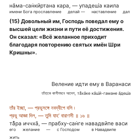
на̄ма-сан̇кӣртана кара, — упадеш́а каила
имени Бога прославление
делай —
наставление
дал
(15) Довольный им, Господь поведал ему о
высшей цели жизни и пути её достижения.
Он сказал: «Всё желанное приходит
благодаря повторению святых имён Шри
Кришны».
Веление идти ему в Варанаси
তাঁহাকে কাশীগমনে আদেশ, та̄̐ха̄ке ка̄ш́ӣ-гамане а̄деш́а
তাঁর ইচ্ছা, — প্রভুসঙ্গে নবদ্বীপে বসি ৷
প্রভু আজ্ঞা দিল, — তুমি যাহ’ বারাণসী ॥ ১৬ ॥
та̄̐ра иччха̄, — прабху-сан̇ге навадвӣпе васи
его
желание
—
с Господом
в Навадвипе
жить