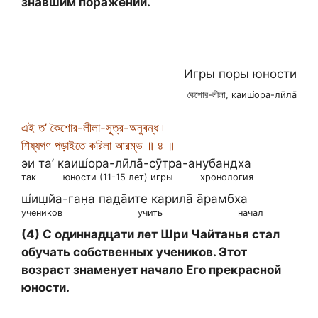
знавшим поражений.
Игры поры юности
কৈশোর-লীলা, каиш́ора-лӣла̄
এই ত’ কৈশোর-লীলা-সূত্র-অনুবন্ধ ৷
শিষ্যগণ পড়াইতে করিলা আরম্ভ ॥ ৪ ॥
эи та’ каиш́ора-лӣла̄-сӯтра-анубандха
так
юности (11-15 лет) игры
хронология
ш́иш̣йа-ган̣а пад̣а̄ите карила̄ а̄рамбха
учеников
учить
начал
(4) С одиннадцати лет Шри Чайтанья стал
обучать собственных учеников. Этот
возраст знаменует начало Его прекрасной
юности.