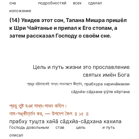
сна
подробностей
всех
сделал
изложение
(14) Увидев этот сон, Тапана Мишра пришёл
к Шри Чайтанье и припал к Его стопам, а
затем рассказал Господу о своём сне.
Цель и путь жизни это прославление
святых имён Бога
প্রভুর হরিনামকেই সাধ্য-সাধনরূপে কীর্ত্তন, прабхура харина̄макеи
са̄дхйа-са̄дхана-рӯпе кӣртана
প্রভু তুষ্ট হঞা সাধ্য-সাধন কহিল ৷
নাম-সঙ্কীর্ত্তন কর, — উপদেশ কৈল ॥ ১৫ ॥
прабху туш̣т̣а хан̃а̄ са̄дхйа-са̄дхана кахила
Господь довольным
став
цель
и путь
описал