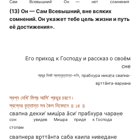
Сам
Всевышний
Он
—
нет
сомнения
(13) Он — Сам Всевышний, вне всяких
сомнений. Он укажет тебе цель жизни и путь
её достижения».
Его приход к Господу и рассказ о своём
сне
প্রভুর নিকট স্বপ্নবৃত্তান্ত-বর্ণন, прабхура никат̣а свапна-
вр̣тта̄нта-варн̣ана
স্বপ্ন দেখি’ মিশ্র আসি’ প্রভুর চরণে ৷
স্বপ্নের বৃত্তান্ত সব কৈল নিবেদনে ॥ ১৪ ॥
свапна декхи’ миш́ра а̄си’ прабхура чаран̣е
сон
увидев
Мишра
придя
к Господа
стопам
свапнера вр̣тта̄нта саба каила ниведане