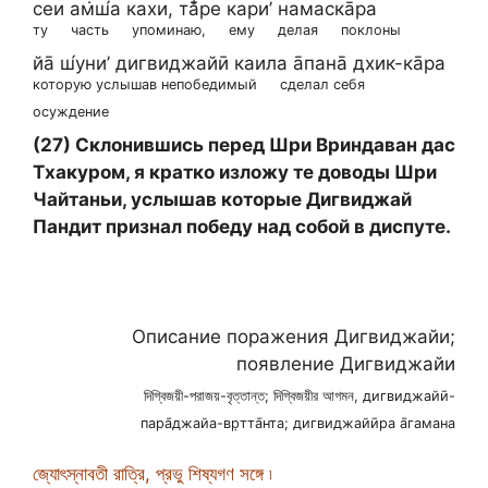
сеи ам̇ш́а кахи, та̄̐ре кари’ намаска̄ра
ту
часть
упоминаю,
ему
делая
поклоны
йа̄ ш́уни’ дигвиджайӣ каила а̄пана̄ дхик-ка̄ра
которую услышав непобедимый
сделал себя
осуждение
(27) Склонившись перед Шри Вриндаван дас
Тхакуром, я кратко изложу те доводы Шри
Чайтаньи, услышав которые Дигвиджай
Пандит признал победу над собой в диспуте.
Описание поражения Дигвиджайи;
появление Дигвиджайи
দিগ্বিজয়ী-পরাজয়-বৃত্তান্ত; দিগ্বিজয়ীর আগমন, дигвиджайӣ-
пара̄джайа-вр̣тта̄нта; дигвиджайӣра а̄гамана
জ্যোৎস্নাবতী রাত্রি, প্রভু শিষ্যগণ সঙ্গে ৷