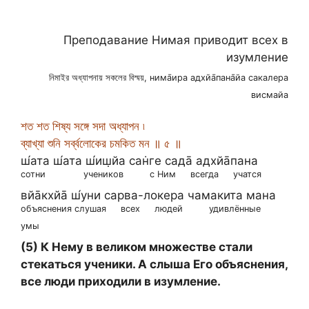
Преподавание Нимая приводит всех в
изумление
নিমাইর অধ্যাপনায় সকলের বিস্ময়, нима̄ира адхйа̄пана̄йа сакалера
висмайа
শত শত শিষ্য সঙ্গে সদা অধ্যাপন ৷
ব্যাখ্যা শুনি সর্ব্বলোকের চমকিত মন ॥ ৫ ॥
ш́ата ш́ата ш́иш̣йа сан̇ге сада̄ адхйа̄пана
сотни
учеников
с Ним
всегда
учатся
вйа̄кхйа̄ ш́уни сарва-локера чамакита мана
объяснения слушая
всех
людей
удивлённые
умы
(5) К Нему в великом множестве стали
стекаться ученики. А слыша Его объяснения,
все люди приходили в изумление.