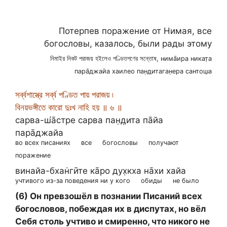
Потерпев поражение от Нимая, все
богословы, казалось, были рады этому
নিমাইর নিকট পরাজয় হইলেও পণ্ডিতগণের সন্তোষ, нима̄ира никат̣а
пара̄джайа хаилео пан̣д̣итаган̣ера сантош̣а
সর্ব্বশাস্ত্রে সর্ব্ব পণ্ডিত পায় পরাজয় ৷
বিনয়ভঙ্গীতে কারো দুঃখ নাহি হয় ॥ ৬ ॥
сарва-ш́а̄стре сарва пан̣д̣ита па̄йа
пара̄джайа
во всех писаниях
все
богословы
получают
поражение
винайа-бхан̇гӣте ка̄ро дух̣кха на̄хи хайа
учтивого из-за поведения ни у кого
обиды
не было
(6) Он превзошёл в познании Писаний всех
богословов, побеждая их в диспутах, но вёл
Себя столь учтиво и смиренно, что никого не