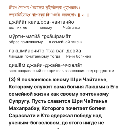
জীয়াৎ কৈশোর-চৈতন্যো মূর্ত্তিমত্যা গৃহাশ্রমাৎ ৷
লক্ষ্ম্যার্চ্চিতোঽথ বাগ্দেব্যা দিশাংজয়ি-জয়চ্ছলাৎ ॥ ৩ ॥
джӣйа̄т каиш́ора-чаитанйо
долгих лет
юному
Чайтанье
мӯрти-матйа̄ гр̣ха̄ш́рама̄т
образ принявшему
в семейной жизни
лакш̣мйа̄рчито ’тха ва̄г-девйа̄
Лакшми почитаемому тогда
Речи богиней
диш́а̄м̇ джайи-джайа-ччхала̄т
всех направлений покоритель завоевания под предлогом
(3) Я поклоняюсь юному Шри Чайтанье,
Которому служит сама богиня Лакшми в Его
семейной жизни как своему почтенному
Супругу. Пусть славится Шри Чайтанья
Махапрабху, Которого почитает богиня
Сарасвати и Кто одержал победу над
ученым-богословом, до этого нигде не