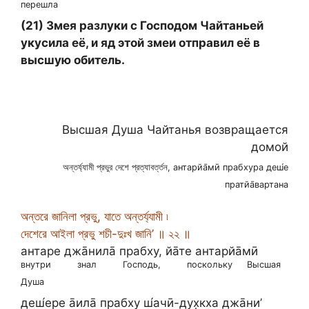
перешла
(21) Змея разлуки с Господом Чайтаньей
укусила её, и яд этой змеи отправил её в
высшую обитель.
Высшая Душа Чайтанья возвращается
домой
অন্তর্য্যামী প্রভুর দেশে প্রত্যাবর্ত্তন, антарйа̄мӣ прабхура деш́е
пратйа̄вартана
অন্তরে জানিলা প্রভু, যাতে অন্তর্য্যামী ৷
দেশেরে আইলা প্রভু শচী-দুঃখ জানি’ ॥ ২২ ॥
антаре джа̄нила̄ прабху, йа̄те антарйа̄мӣ
внутри
знал
Господь,
поскольку
Высшая
Душа
деш́ере а̄ила̄ прабху ш́ачӣ-дух̣кха джа̄ни’