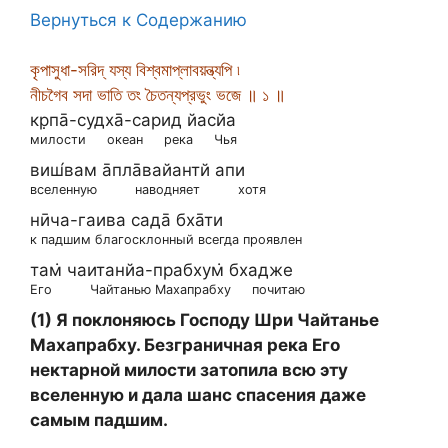
Вернуться к Содержанию
কৃপাসুধা-সরিদ্ যস্য বিশ্বমাপ্লাবয়ন্ত্যপি ৷
নীচগৈব সদা ভাতি তং চৈতন্যপ্রভুং ভজে ॥ ১ ॥
кр̣па̄-судха̄-сарид йасйа
милости
океан
река
Чья
виш́вам а̄пла̄вайантй апи
вселенную
наводняет
хотя
нӣча-гаива сада̄ бха̄ти
к падшим благосклонный всегда проявлен
там̇ чаитанйа-прабхум̇ бхадже
Его
Чайтанью Махапрабху
почитаю
(1) Я поклоняюсь Господу Шри Чайтанье
Махапрабху. Безграничная река Его
нектарной милости затопила всю эту
вселенную и дала шанс спасения даже
самым падшим.