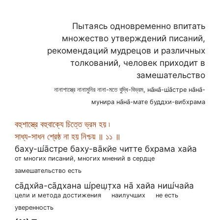
Пытаясь одновременно впитать
множество утверждений писаний,
рекомендаций мудрецов и различных
толкований, человек приходит в
замешательство
নানাশাস্ত্রে নানামুনির নানা-মতে বুদ্ধি-বিভ্রম, на̄на̄-ш́а̄стре на̄на̄-
мунира на̄на̄-мате буддхи-вибхрама
বহুশাস্ত্রে বহুবাক্যে চিত্তে ভ্রম হয় ৷
সাধ্য-সাধন শ্রেষ্ঠ না হয় নিশ্চয় ॥ ১১ ॥
баху-ш́а̄стре баху-ва̄кйе читте бхрама хайа
от многих писаний, многих мнений в сердце
замешательство есть
са̄дхйа-са̄дхана ш́реш̣т̣ха на̄ хайа ниш́чайа
цели и метода достижения
наилучших
не есть
уверенность