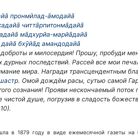
йа̄ пронмӣлад-а̄модайа̄
садайа̄ читта̄рпитонма̄дайа̄
адайа̄ ма̄дхурйа-марйа̄дайа̄
 дайа̄ бхӯйа̄д амандодайа̄
 доброты и милосердия! Прошу, пробуди ме
 дурных последствий. Рассей все мои печал
имание мира. Награди трансцендентным бла
шастр
. Омой дождём расы, сутью самой Г
ого сознания! Прояви нескончаемый поток 
е чистой душе, погрузив в сладость божест
10).
ла в 1879 году в виде ежемесячной газеты на 