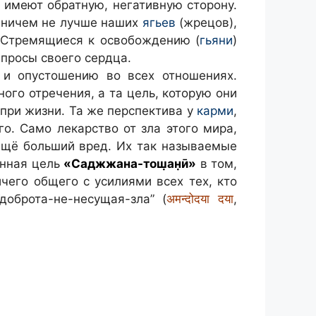
 имеют обратную, негативную сторону.
е ничем не лучше наших
ягьев
(жрецов),
. Стремящиеся к освобождению (
гьяни
)
просы своего сердца.
 и опустошению во всех отношениях.
го отречения, а та цель, которую они
при жизни. Та же перспектива у
карми
,
о. Само лекарство от зла этого мира,
 ещё больший вред. Их так называемые
инная цель
«Саджжана-тош̣ан̣ӣ»
в том,
ичего общего с усилиями всех тех, кто
оброта-не-несущая-зла” (
अमन्दोदया दया
,