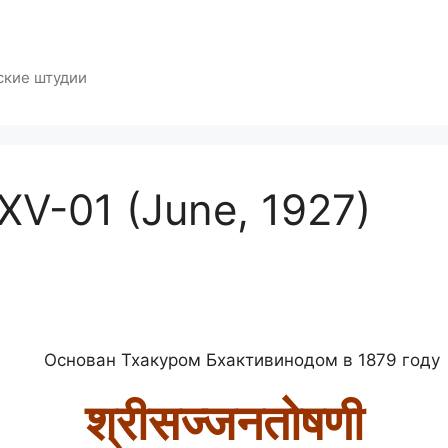
ские штудии
XV-01 (June, 1927)
] Основан Тхакуром Бхактивинодом в 1879 г
श्रीसज्जनतोषणी