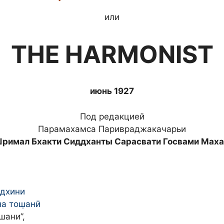
или
THE HARMONIST
июнь 1927
Под редакцией
Парамахамса Паривраджакачарьи
римал Бхакти Сиддханты Сарасвати Госвами Мах
а̄дхини
а тош̣анӣ
шани”,