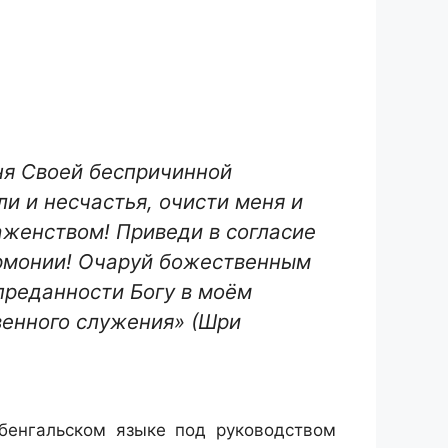
ня Своей беспричинной
и и несчастья, очисти меня и
женством! Приведи в согласие
армонии! Очаруй божественным
преданности Богу в моём
венного служения» (Шри
бенгальском языке под руководством