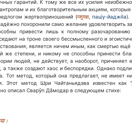
чных гарантий. К тому же все их усилия неизбежно
лантропам и их благотворительным акциям, которы
редлогом жертвоприношений (
पशुयज्ञ
,
паш́у-йаджн̃а
)
надёжно похоронили само желание удовлетворить за
особны привести лишь к полному разочарованию
дают на троне своего бессмысленного и эгоистично
ствования, является ничем иным, как смертью ещё 
й же степени, и никому не способны принести благ
гории людей, не действует, а наоборот, причиняет
, а также создают хаос и беспорядки. Однако подл
а. Тот метод, который она предлагает, не имеет н
 Этот метод Шри Чайтаньядэва известен как “д
одно описал Сварӯп Да̄модар в следующем стихе:
या ৷