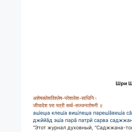
Шри Ш
अशेषक्लेशविश्लेष-परेशावेश-साधिनि ৷
जीयादेश परा पत्री सर्व्व-सज्जनतोषनी ॥
аш́еш̣а клеш́а виш́леш̣а пареш́а̄веш́а с
джӣйа̄д эш́а пара̄ патрӣ сарва саджжан
“Этот журнал духовный, “Саджжана-то