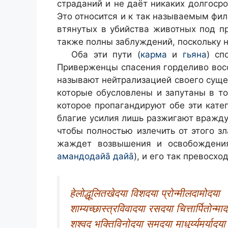
страданий и не даёт никаких долгосро
Это относится и к так называемым фи
втянутых в убийства животных под п
также полны заблуждений, поскольку 
Оба эти пути (
карма
и
гьяна
) сп
Приверженцы спасения горделиво воссе
называют нейтрализацией своего суще
которые обусловлены и запутаны в то
которое пропагандируют обе эти кате
благие усилия лишь разжигают вражду
чтобы полностью излечить от этого зл
жаждет возвышения и освобождения.
амандодайа̄ дайа̄
), и его так превосх
हेलोद्धूलितखेदया विशदया प्रोन्मीलदामोदया
शाम्यच्छास्त्रविवादया रसदया चित्तार्पितोन्माद
शश्वद् भक्तिविनोदया समदया माधुर्य्यमर्यादया