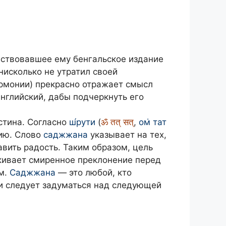
ествовавшее ему бенгальское издание
нисколько не утратил своей
армонии) прекрасно отражает смысл
английский, дабы подчеркнуть его
стина. Согласно
ш́рути
(
ॐ तत् सत्
,
ом̇ тат
ию. Слово
саджжана
указывает на тех,
авить радость. Таким образом, цель
кивает смиренное преклонение перед
м.
Саджжана
— это любой, кто
зи следует задуматься над следующей