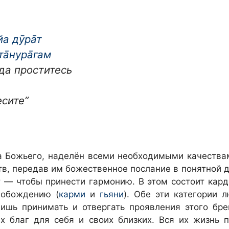
а дӯра̄т
а̄нура̄гам
гда проститесь
сите”
ва Божьего, наделён всеми необходимыми качества
в, передав им божественное послание в понятной дл
т — чтобы принести гармонию. В этом состоит кар
вобождению (
карми
и
гьяни
). Обе эти категории 
лишь принимать и отвергать проявления этого бр
х благ для себя и своих близких. Вся их жизнь 