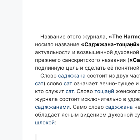
Название этого журнала,
«The Harmo
носило название
«Саджжана-тош̣ан̣ӣ»
актуальности и возвышенной духовной
прежнего санскритского названия (
«Са
подлинную цель и сделать её понятной
Слово
саджжана
состоит из двух ча
сат
) слово
сат
означает вечно-сущее и
кто служит
сат
. Слово
тош̣ан̣ӣ
женского 
журнала состоит исключительно в удо
саджжанами
. Само слово
саджжана
не
обладает ясным видением духовной су
шлокой
: