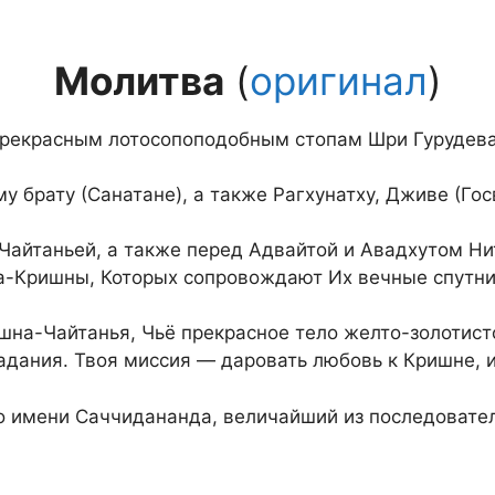
Молитва
(
оригинал
)
рекрасным лотосопоподобным стопам Шри Гурудева,
 брату (Санатане), а также Рагхунатху, Дживе (Гос
Чайтаньей, а также перед Адвайтой и Авадхутом Ни
а-Кришны, Которых сопровождают Их вечные спутник
на-Чайтанья, Чьё прекрасное тело желто-золотист
адания. Твоя миссия — даровать любовь к Кришне, 
по имени Саччидананда, величайший из последоват