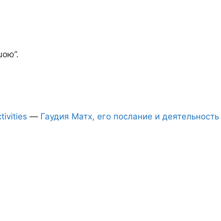
шою”.
ivities
—
Гаудия Матх, его послание и деятельность