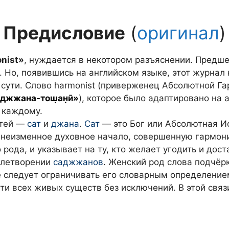
Предисловие
(
оригинал
)
nist»
, нуждается в некотором разъяснении. Предш
. Но, появившись на английском языке, этот журнал 
 сути. Слово harmonist (приверженец Абсолютной Г
джжана-тош̣ан̣ӣ»
), которое было адаптировано на 
 каждому.
стей —
сат
и
джана
.
Сат
— это Бог или Абсолютная И
 неизменное духовное начало, совершенную гармон
рода, и указывает на ту, кто желает угодить и дост
влетворении
саджжанов
. Женский род слова подчёр
 следует ограничивать его словарным определение
ти всех живых существ без исключений. В этой свя