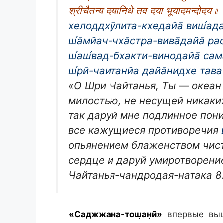
श्रीचैतन्य दयानिधे तव दया भूयादमन्दोदय ৷৷
хелоддхӯлита-кхедайа̄ виш́ада
ш́а̄мйач-чха̄стра-вива̄дайа̄ ра
ш́аш́вад-бхакти-винодайа̄ cам
ш́рӣ-чаитанйа дайа̄нидхе тава
«О Шри Чайтанья, Ты — океан
милостью, не несущей никаких
так даруй мне подлинное пон
все кажущиеся противоречия
опьянением блаженством чист
сердце и даруй умиротворени
Чайтанья-чандродая-натака 8.
«Саджжана-тош̣ан̣ӣ»
впервые выш