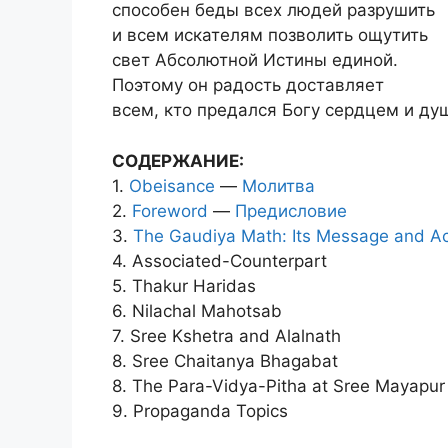
способен беды всех людей разрушить
и всем искателям позволить ощутить
свет Абсолютной Истины единой.
Поэтому он радость доставляет
всем, кто предался Богу сердцем и ду
СОДЕРЖАНИЕ:
1.
Obeisance
—
Молитва
2.
Foreword
—
Предисловие
3.
The Gaudiya Math: Its Message and Act
4. Associated-Counterpart
5. Thakur Haridas
6. Nilachal Mahotsab
7. Sree Kshetra and Alalnath
8. Sree Chaitanya Bhagabat
8. The Para-Vidya-Pitha at Sree Mayapur
9. Propaganda Topics