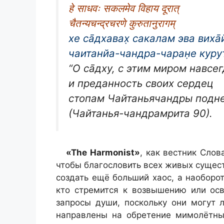
हे साधवः सकलमेव विहाय दूरात्
चैतन्यचन्द्रचरणे कुरुतानुरागम्
хе са̄дхавах̣ сакалам эва виха̄й
чаитанйа-чандра-чаран̣е курут
“О са̄дху, с этим миром навсе
и преданность своих сердец
стопам Чайтаньячандры подне
(Чайтанья-чандрамрита 90).
«The Harmonist»
, как вестник Сло
чтобы благословить всех живых сущест
создать ещё больший хаос, а наоборо
кто стремится к возвышению или ос
запросы души, поскольку они могут 
направлены на обретение мимолётны